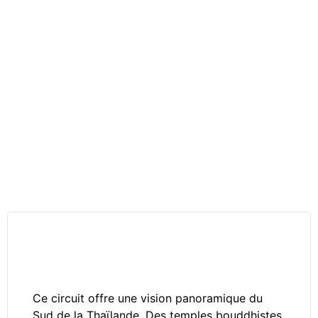
Galerie photos
En bref
Ce circuit offre une vision panoramique du
Sud de la Thaïlande. Des temples bouddhistes