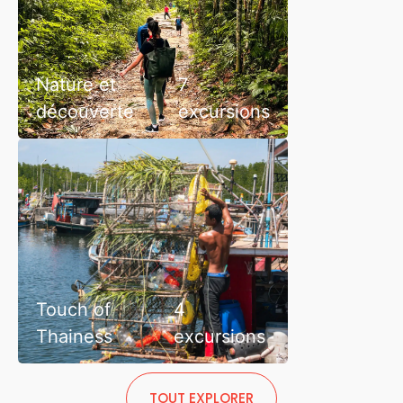
Nature et
7
découverte
excursions
Touch of
4
Thainess
excursions
TOUT EXPLORER