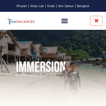
Phuket
Khao Lak
Krabi
Koh Samui
Bangkok
Nuits Insolites
Touch Of Thainess