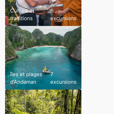
Culture et
6
traditions
excursions
îles et plages
7
d'Andaman
excursions