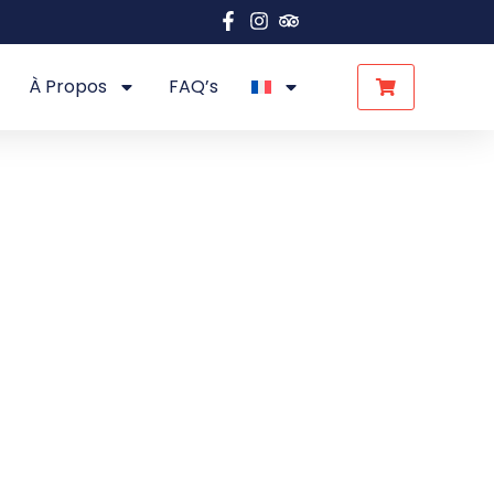
À Propos
FAQ’s