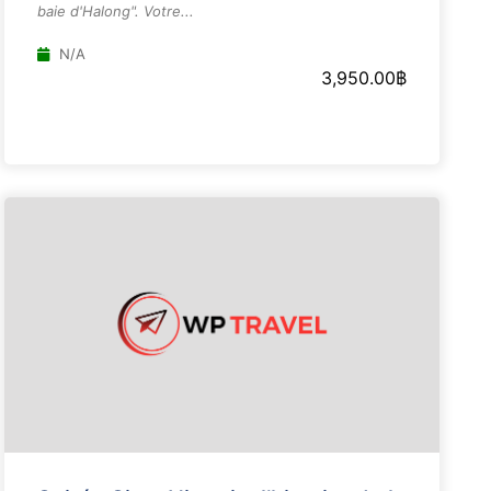
baie d'Halong". Votre...
N/A
3,950.00
฿