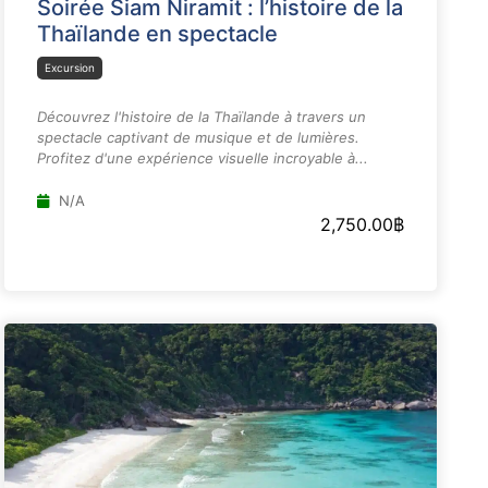
Soirée Siam Niramit : l’histoire de la
Thaïlande en spectacle
Excursion
Découvrez l'histoire de la Thaïlande à travers un
spectacle captivant de musique et de lumières.
Profitez d'une expérience visuelle incroyable à...
N/A
2,750.00
฿