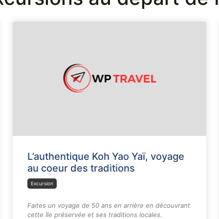
L’authentique Koh Yao Yaï, voyage
au coeur des traditions
Excursion
Faites un voyage de 50 ans en arrière en découvrant
cette île préservée et ses traditions locales.