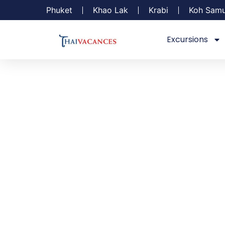
Phuket
Khao Lak
Krabi
Koh Samu
Excursions
PHU
Connue pour ses plages animées, ses eaux cristallines et
aux multiples facettes. Découvrez des temples anciens, 
cette île à l’ambianc