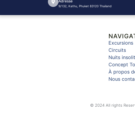
Adresse
9/132, Kathu, Phuket 83120 Thailand
NAVIGA
Excursions
Circuits
Nuits insoli
Concept To
À propos d
Nous conta
© 2024 All rights Reser