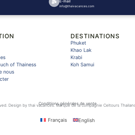
E-mail
info@thaivacances.com
TION
DESTINATIONS
Phuket
Khao Lak
tes
Krabi
uch of Thainess
Koh Samui
e nous
cter
Conditions générales de vente
ved. Design by thai vacances. Marque de la compagnie Celtours Thailand
Français
English