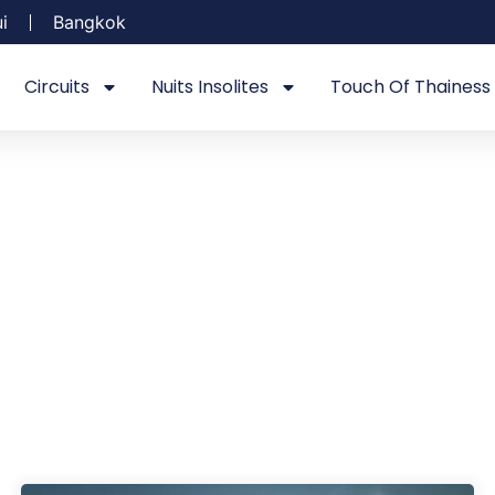
i
Bangkok
Circuits
Nuits Insolites
Touch Of Thainess
xplorez, réservez, voya
Résultats de recherche