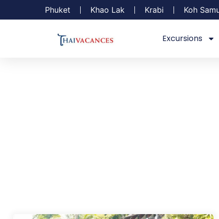
Phuket
Khao Lak
Krabi
Koh Samu
Excursions
E