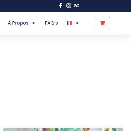
À Propos
FAQ’s
gez.