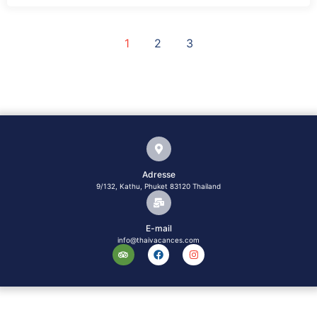
1
2
3
Adresse
9/132, Kathu, Phuket 83120 Thailand
E-mail
info@thaivacances.com