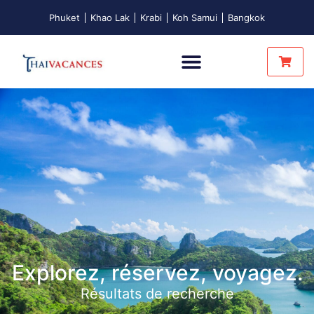
Phuket
Khao Lak
Krabi
Koh Samui
Bangkok
Explorez, réservez, voyagez.
Résultats de recherche